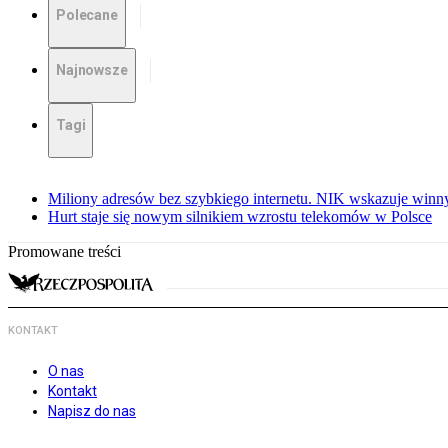
Polecane
Najnowsze
Tagi
Miliony adresów bez szybkiego internetu. NIK wskazuje winn
Hurt staje się nowym silnikiem wzrostu telekomów w Polsce
Promowane treści
KONTAKT
O nas
Kontakt
Napisz do nas