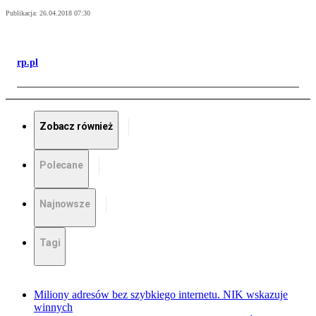
Publikacja:
26.04.2018 07:30
rp.pl
Zobacz również
Polecane
Najnowsze
Tagi
Miliony adresów bez szybkiego internetu. NIK wskazuje
winnych