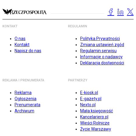
KONTAKT
REGULAMIN
O nas
Polityka Prywatności
Kontakt
Zmiana ustawień zgód
Napisz do nas
Regulamin serwisu
Informacje o nadawcy
Deklaracja dostępności
REKLAMA I PRENUMERATA
PARTNERZY
Reklama
E-kiosk.pl
Ogłoszenia
E-gazety.pl
Prenumerata
Nexto.pl
Archiwum
Mała księgowość
Kancelarierp.pl
Wieści Rolnicze
Życie Warszawy