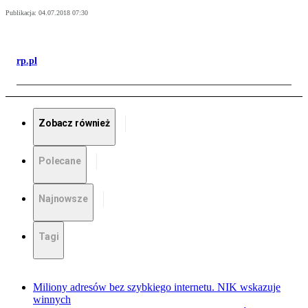
Publikacja:
04.07.2018 07:30
rp.pl
Zobacz również
Polecane
Najnowsze
Tagi
Miliony adresów bez szybkiego internetu. NIK wskazuje
winnych