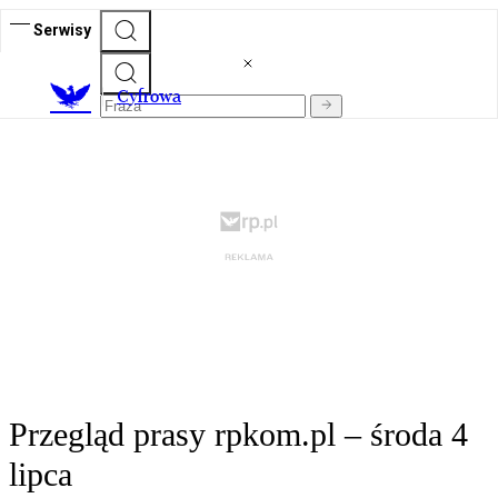
Serwisy
C
yfrowa
Przegląd prasy rpkom.pl – środa 4
lipca