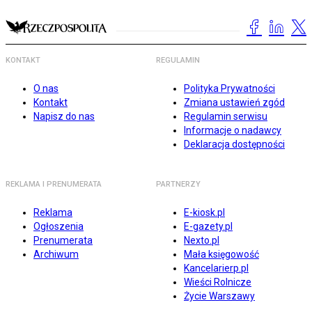
KONTAKT
REGULAMIN
O nas
Polityka Prywatności
Kontakt
Zmiana ustawień zgód
Napisz do nas
Regulamin serwisu
Informacje o nadawcy
Deklaracja dostępności
REKLAMA I PRENUMERATA
PARTNERZY
Reklama
E-kiosk.pl
Ogłoszenia
E-gazety.pl
Prenumerata
Nexto.pl
Archiwum
Mała księgowość
Kancelarierp.pl
Wieści Rolnicze
Życie Warszawy