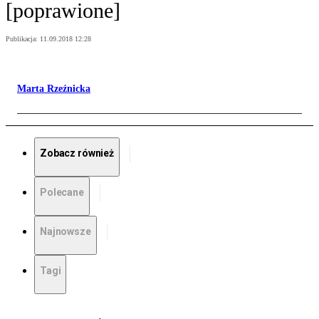
[poprawione]
Publikacja:
11.09.2018 12:28
Marta Rzeźnicka
Zobacz również
Polecane
Najnowsze
Tagi