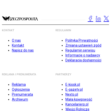
KONTAKT
REGULAMIN
O nas
Polityka Prywatności
Kontakt
Zmiana ustawień zgód
Napisz do nas
Regulamin serwisu
Informacje o nadawcy
Deklaracja dostępności
REKLAMA I PRENUMERATA
PARTNERZY
Reklama
E-kiosk.pl
Ogłoszenia
E-gazety.pl
Prenumerata
Nexto.pl
Archiwum
Mała księgowość
Kancelarierp.pl
Wieści Rolnicze