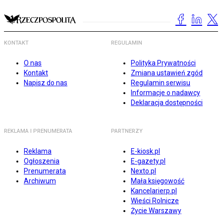
KONTAKT
REGULAMIN
O nas
Polityka Prywatności
Kontakt
Zmiana ustawień zgód
Napisz do nas
Regulamin serwisu
Informacje o nadawcy
Deklaracja dostępności
REKLAMA I PRENUMERATA
PARTNERZY
Reklama
E-kiosk.pl
Ogłoszenia
E-gazety.pl
Prenumerata
Nexto.pl
Archiwum
Mała księgowość
Kancelarierp.pl
Wieści Rolnicze
Życie Warszawy