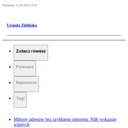
Publikacja:
15.03.2019 13:42
Urszula Zielińska
Zobacz również
Polecane
Najnowsze
Tagi
Miliony adresów bez szybkiego internetu. NIK wskazuje
winnych