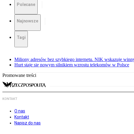
Polecane
Najnowsze
Tagi
Miliony adresów bez szybkiego internetu. NIK wskazuje winn
Hurt staje się nowym silnikiem wzrostu telekomów w Polsce
Promowane treści
KONTAKT
O nas
Kontakt
Napisz do nas