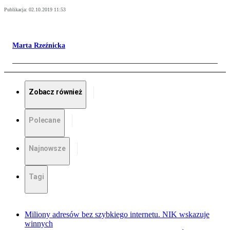
Publikacja:
02.10.2019 11:53
Marta Rzeźnicka
Zobacz również
Polecane
Najnowsze
Tagi
Miliony adresów bez szybkiego internetu. NIK wskazuje
winnych