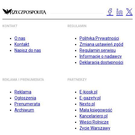
KONTAKT
REGULAMIN
O nas
Polityka Prywatności
Kontakt
Zmiana ustawień zgód
Napisz do nas
Regulamin serwisu
Informacje o nadawcy
Deklaracja dostępności
REKLAMA I PRENUMERATA
PARTNERZY
Reklama
E-kiosk.pl
Ogłoszenia
E-gazety.pl
Prenumerata
Nexto.pl
Archiwum
Mała księgowość
Kancelarierp.pl
Wieści Rolnicze
Życie Warszawy