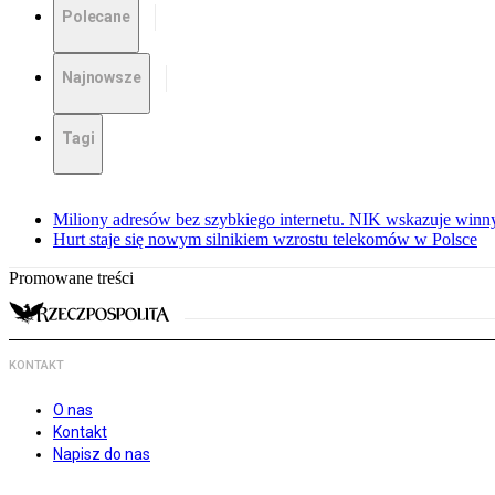
Polecane
Najnowsze
Tagi
Miliony adresów bez szybkiego internetu. NIK wskazuje winn
Hurt staje się nowym silnikiem wzrostu telekomów w Polsce
Promowane treści
KONTAKT
O nas
Kontakt
Napisz do nas