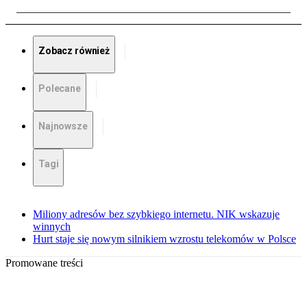
Zobacz również
Polecane
Najnowsze
Tagi
Miliony adresów bez szybkiego internetu. NIK wskazuje
winnych
Hurt staje się nowym silnikiem wzrostu telekomów w Polsce
Promowane treści