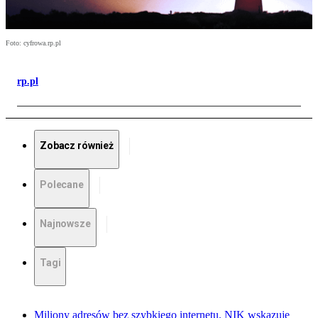
Foto: cyfrowa.rp.pl
rp.pl
Zobacz również
Polecane
Najnowsze
Tagi
Miliony adresów bez szybkiego internetu. NIK wskazuje