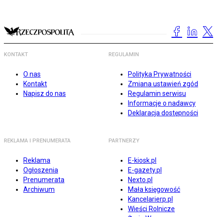
KONTAKT
REGULAMIN
O nas
Polityka Prywatności
Kontakt
Zmiana ustawień zgód
Napisz do nas
Regulamin serwisu
Informacje o nadawcy
Deklaracja dostępności
REKLAMA I PRENUMERATA
PARTNERZY
Reklama
E-kiosk.pl
Ogłoszenia
E-gazety.pl
Prenumerata
Nexto.pl
Archiwum
Mała księgowość
Kancelarierp.pl
Wieści Rolnicze