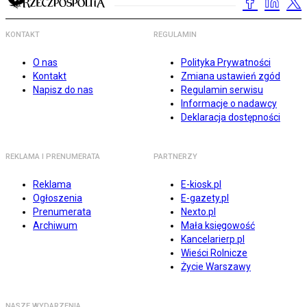
KONTAKT
REGULAMIN
O nas
Polityka Prywatności
Kontakt
Zmiana ustawień zgód
Napisz do nas
Regulamin serwisu
Informacje o nadawcy
Deklaracja dostępności
REKLAMA I PRENUMERATA
PARTNERZY
Reklama
E-kiosk.pl
Ogłoszenia
E-gazety.pl
Prenumerata
Nexto.pl
Archiwum
Mała księgowość
Kancelarierp.pl
Wieści Rolnicze
Życie Warszawy
NASZE WYDARZENIA