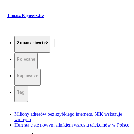
Tomasz Boguszewicz
Zobacz również
Polecane
Najnowsze
Tagi
Miliony adresów bez szybkiego internetu. NIK wskazuje
winnych
Hurt staje się nowym silnikiem wzrostu telekomów w Polsce