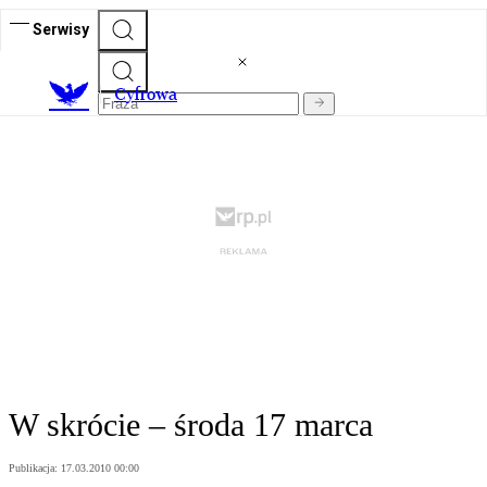
Serwisy
C
yfrowa
W skrócie – środa 17 marca
Publikacja:
17.03.2010 00:00