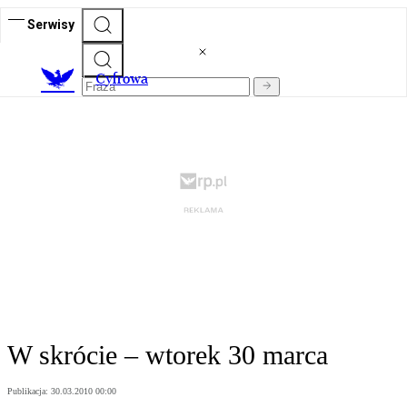
Serwisy
C
yfrowa
W skrócie – wtorek 30 marca
Publikacja:
30.03.2010 00:00