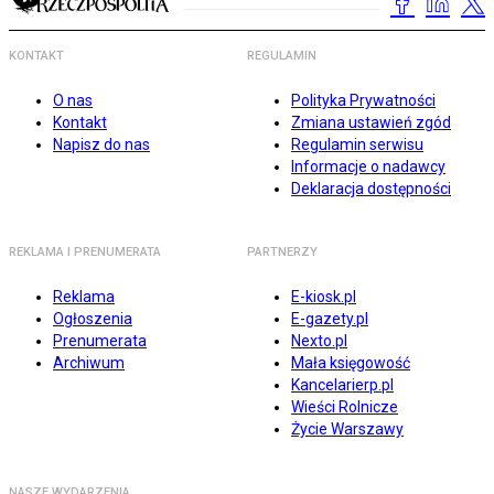
KONTAKT
REGULAMIN
O nas
Polityka Prywatności
Kontakt
Zmiana ustawień zgód
Napisz do nas
Regulamin serwisu
Informacje o nadawcy
Deklaracja dostępności
REKLAMA I PRENUMERATA
PARTNERZY
Reklama
E-kiosk.pl
Ogłoszenia
E-gazety.pl
Prenumerata
Nexto.pl
Archiwum
Mała księgowość
Kancelarierp.pl
Wieści Rolnicze
Życie Warszawy
NASZE WYDARZENIA