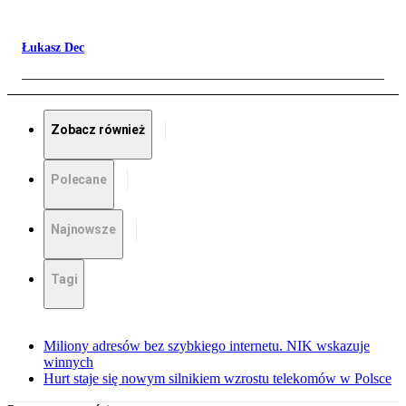
Łukasz Dec
Zobacz również
Polecane
Najnowsze
Tagi
Miliony adresów bez szybkiego internetu. NIK wskazuje
winnych
Hurt staje się nowym silnikiem wzrostu telekomów w Polsce