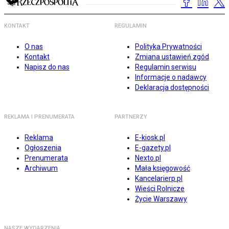
KONTAKT
REGULAMIN
O nas
Polityka Prywatności
Kontakt
Zmiana ustawień zgód
Napisz do nas
Regulamin serwisu
Informacje o nadawcy
Deklaracja dostępności
REKLAMA I PRENUMERATA
PARTNERZY
Reklama
E-kiosk.pl
Ogłoszenia
E-gazety.pl
Prenumerata
Nexto.pl
Archiwum
Mała księgowość
Kancelarierp.pl
Wieści Rolnicze
Życie Warszawy
NASZE WYDARZENIA