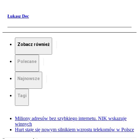
Łukasz Dec
Zobacz również
Polecane
Najnowsze
Tagi
Miliony adresów bez szybkiego internetu. NIK wskazuje
winnych
Hurt staje się nowym silnikiem wzrostu telekomów w Polsce