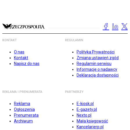
KONTAKT
REGULAMIN
O nas
Polityka Prywatności
Kontakt
Zmiana ustawień zgód
Napisz do nas
Regulamin serwisu
Informacje o nadawcy
Deklaracja dostępności
REKLAMA I PRENUMERATA
PARTNERZY
Reklama
E-kiosk.pl
Ogłoszenia
E-gazety.pl
Prenumerata
Nexto.pl
Archiwum
Mała księgowość
Kancelarierp.pl