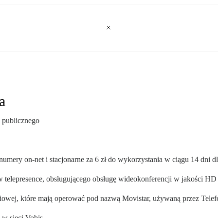
a
u publicznego
umery on-net i stacjonarne za 6 zł do wykorzystania w ciągu 14 dni 
telepresence, obsługującego obsługę wideokonferencji w jakości HD
iowej, które mają operować pod nazwą Movistar, używaną przez Telef
 w sieci Vobis