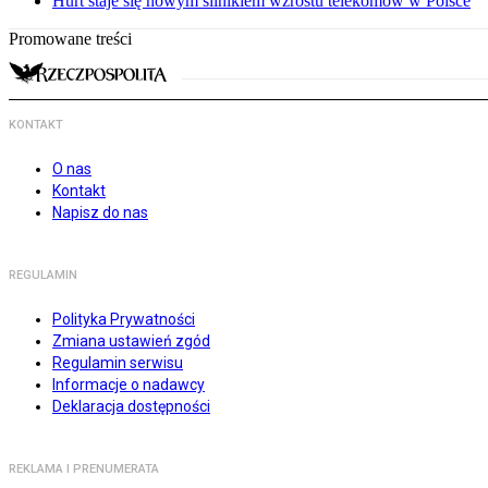
Hurt staje się nowym silnikiem wzrostu telekomów w Polsce
Promowane treści
KONTAKT
O nas
Kontakt
Napisz do nas
REGULAMIN
Polityka Prywatności
Zmiana ustawień zgód
Regulamin serwisu
Informacje o nadawcy
Deklaracja dostępności
REKLAMA I PRENUMERATA