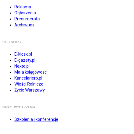
Reklama
Ogłoszenia
Prenumerata
Archiwum
PARTNERZY
E-kiosk.pl
E-gazety.pl
Nexto.pl
Mała księgowość
Kancelarierp.pl
Wieści Rolnicze
Życie Warszawy
NASZE WYDARZENIA
Szkolenia i konferencje