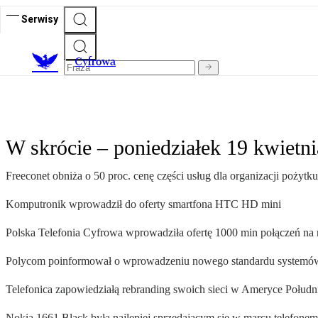
Serwisy
C
yfrowa
W skrócie – poniedziałek 19 kwietni
Freeconet obniża o 50 proc. cenę części usług dla organizacji pożytk
Komputronik wprowadził do oferty smartfona HTC HD mini
Polska Telefonia Cyfrowa wprowadziła ofertę 1000 min połączeń na n
Polycom poinformował o wprowadzeniu nowego standardu systemów 
Telefonica zapowiedziałą rebranding swoich sieci w Ameryce Połudn
Nokia 1661 Black była najlepiej sprzedającym się w marcu telefonem