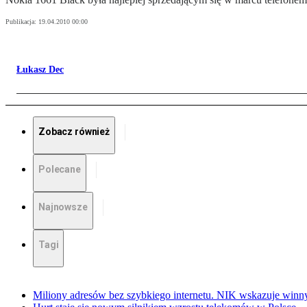
Publikacja:
19.04.2010 00:00
Łukasz Dec
Zobacz również
Polecane
Najnowsze
Tagi
Miliony adresów bez szybkiego internetu. NIK wskazuje winn