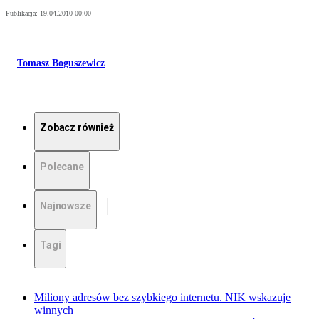
Publikacja:
19.04.2010 00:00
Tomasz Boguszewicz
Zobacz również
Polecane
Najnowsze
Tagi
Miliony adresów bez szybkiego internetu. NIK wskazuje
winnych