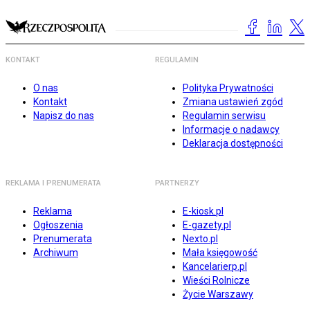
KONTAKT
REGULAMIN
O nas
Polityka Prywatności
Kontakt
Zmiana ustawień zgód
Napisz do nas
Regulamin serwisu
Informacje o nadawcy
Deklaracja dostępności
REKLAMA I PRENUMERATA
PARTNERZY
Reklama
E-kiosk.pl
Ogłoszenia
E-gazety.pl
Prenumerata
Nexto.pl
Archiwum
Mała księgowość
Kancelarierp.pl
Wieści Rolnicze
Życie Warszawy