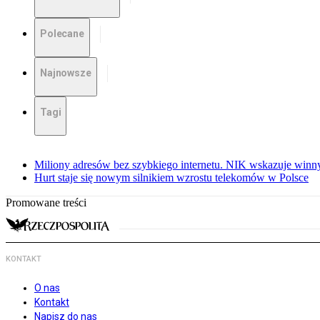
Polecane
Najnowsze
Tagi
Miliony adresów bez szybkiego internetu. NIK wskazuje winn
Hurt staje się nowym silnikiem wzrostu telekomów w Polsce
Promowane treści
KONTAKT
O nas
Kontakt
Napisz do nas