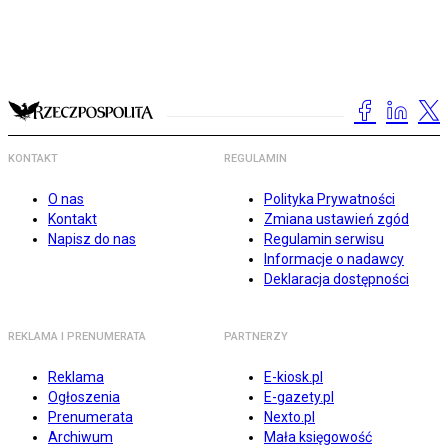
KONTAKT
REGULAMIN
O nas
Polityka Prywatności
Kontakt
Zmiana ustawień zgód
Napisz do nas
Regulamin serwisu
Informacje o nadawcy
Deklaracja dostępności
REKLAMA I PRENUMERATA
PARTNERZY
Reklama
E-kiosk.pl
Ogłoszenia
E-gazety.pl
Prenumerata
Nexto.pl
Archiwum
Mała księgowość