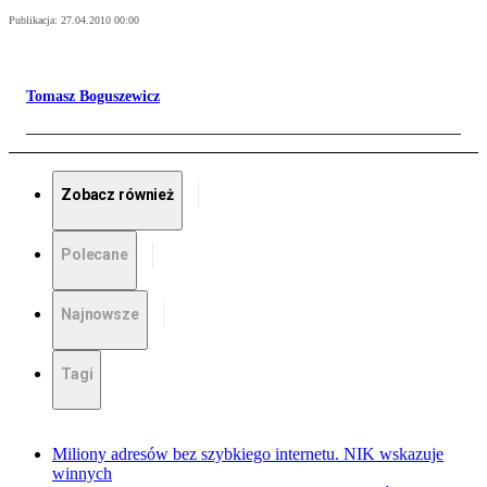
Publikacja:
27.04.2010 00:00
Tomasz Boguszewicz
Zobacz również
Polecane
Najnowsze
Tagi
Miliony adresów bez szybkiego internetu. NIK wskazuje
winnych