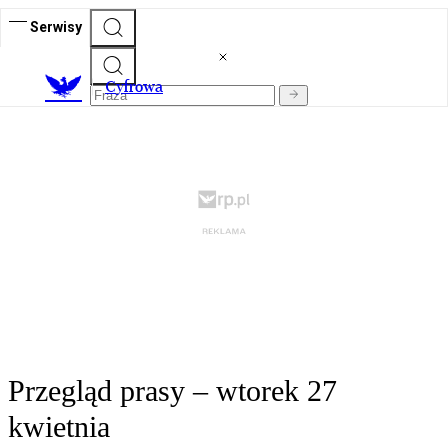
Serwisy
C
yfrowa
Przegląd prasy – wtorek 27
kwietnia