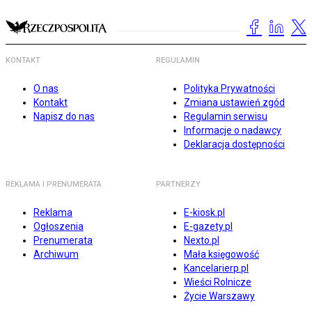
KONTAKT
REGULAMIN
O nas
Polityka Prywatności
Kontakt
Zmiana ustawień zgód
Napisz do nas
Regulamin serwisu
Informacje o nadawcy
Deklaracja dostępności
REKLAMA I PRENUMERATA
PARTNERZY
Reklama
E-kiosk.pl
Ogłoszenia
E-gazety.pl
Prenumerata
Nexto.pl
Archiwum
Mała księgowość
Kancelarierp.pl
Wieści Rolnicze
Życie Warszawy