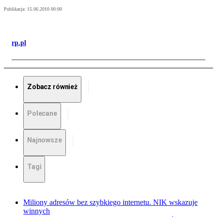
Publikacja:
15.06.2010 00:00
rp.pl
Zobacz również
Polecane
Najnowsze
Tagi
Miliony adresów bez szybkiego internetu. NIK wskazuje
winnych