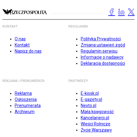
KONTAKT
REGULAMIN
O nas
Polityka Prywatności
Kontakt
Zmiana ustawień zgód
Napisz do nas
Regulamin serwisu
Informacje o nadawcy
Deklaracja dostępności
REKLAMA I PRENUMERATA
PARTNERZY
Reklama
E-kiosk.pl
Ogłoszenia
E-gazety.pl
Prenumerata
Nexto.pl
Archiwum
Mała księgowość
Kancelarierp.pl
Wieści Rolnicze
Życie Warszawy