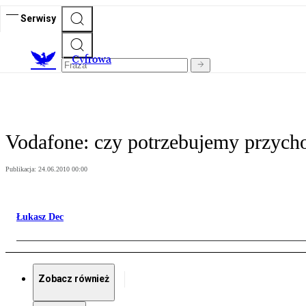
Serwisy
C
yfrowa
Vodafone: czy potrzebujemy przych
Publikacja:
24.06.2010 00:00
Łukasz Dec
Zobacz również