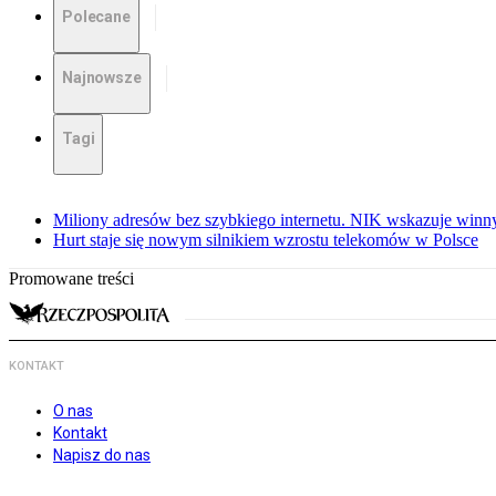
Polecane
Najnowsze
Tagi
Miliony adresów bez szybkiego internetu. NIK wskazuje winn
Hurt staje się nowym silnikiem wzrostu telekomów w Polsce
Promowane treści
KONTAKT
O nas
Kontakt
Napisz do nas