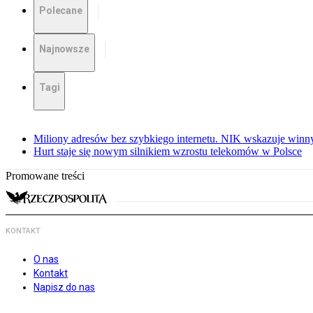
Polecane
Najnowsze
Tagi
Miliony adresów bez szybkiego internetu. NIK wskazuje winn
Hurt staje się nowym silnikiem wzrostu telekomów w Polsce
Promowane treści
KONTAKT
O nas
Kontakt
Napisz do nas