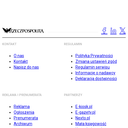
KONTAKT
REGULAMIN
O nas
Polityka Prywatności
Kontakt
Zmiana ustawień zgód
Napisz do nas
Regulamin serwisu
Informacje o nadawcy
Deklaracja dostępności
REKLAMA I PRENUMERATA
PARTNERZY
Reklama
E-kiosk.pl
Ogłoszenia
E-gazety.pl
Prenumerata
Nexto.pl
Archiwum
Mała księgowość