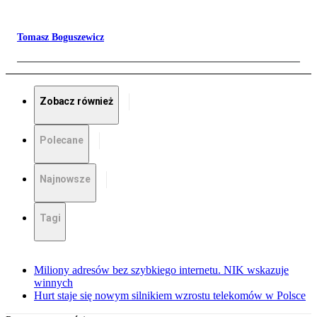
Tomasz Boguszewicz
Zobacz również
Polecane
Najnowsze
Tagi
Miliony adresów bez szybkiego internetu. NIK wskazuje
winnych
Hurt staje się nowym silnikiem wzrostu telekomów w Polsce