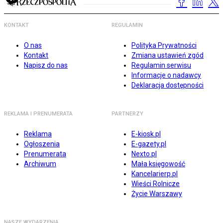
KONTAKT
REGULAMIN
O nas
Polityka Prywatności
Kontakt
Zmiana ustawień zgód
Napisz do nas
Regulamin serwisu
Informacje o nadawcy
Deklaracja dostępności
REKLAMA I PRENUMERATA
PARTNERZY
Reklama
E-kiosk.pl
Ogłoszenia
E-gazety.pl
Prenumerata
Nexto.pl
Archiwum
Mała księgowość
Kancelarierp.pl
Wieści Rolnicze
Życie Warszawy
NASZE WYDARZENIA