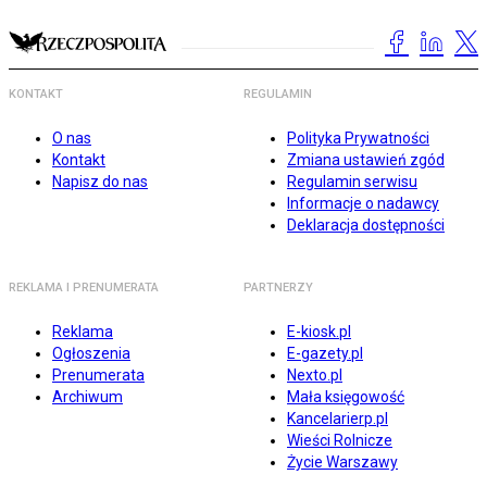
KONTAKT
REGULAMIN
O nas
Polityka Prywatności
Kontakt
Zmiana ustawień zgód
Napisz do nas
Regulamin serwisu
Informacje o nadawcy
Deklaracja dostępności
REKLAMA I PRENUMERATA
PARTNERZY
Reklama
E-kiosk.pl
Ogłoszenia
E-gazety.pl
Prenumerata
Nexto.pl
Archiwum
Mała księgowość
Kancelarierp.pl
Wieści Rolnicze
Życie Warszawy