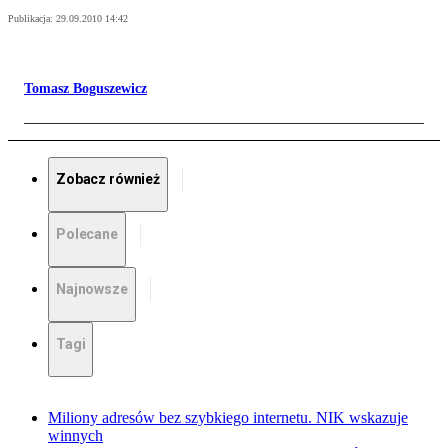
Publikacja:
29.09.2010 14:42
Tomasz Boguszewicz
Zobacz również
Polecane
Najnowsze
Tagi
Miliony adresów bez szybkiego internetu. NIK wskazuje
winnych