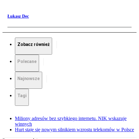
Łukasz Dec
Zobacz również
Polecane
Najnowsze
Tagi
Miliony adresów bez szybkiego internetu. NIK wskazuje
winnych
Hurt staje się nowym silnikiem wzrostu telekomów w Polsce