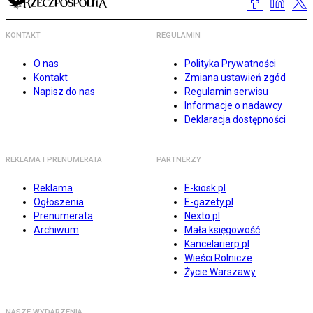
KONTAKT
REGULAMIN
O nas
Polityka Prywatności
Kontakt
Zmiana ustawień zgód
Napisz do nas
Regulamin serwisu
Informacje o nadawcy
Deklaracja dostępności
REKLAMA I PRENUMERATA
PARTNERZY
Reklama
E-kiosk.pl
Ogłoszenia
E-gazety.pl
Prenumerata
Nexto.pl
Archiwum
Mała księgowość
Kancelarierp.pl
Wieści Rolnicze
Życie Warszawy
NASZE WYDARZENIA