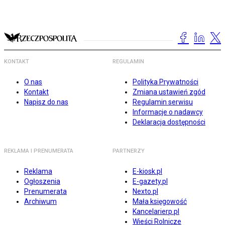
KONTAKT
REGULAMIN
O nas
Polityka Prywatności
Kontakt
Zmiana ustawień zgód
Napisz do nas
Regulamin serwisu
Informacje o nadawcy
Deklaracja dostępności
REKLAMA I PRENUMERATA
PARTNERZY
Reklama
E-kiosk.pl
Ogłoszenia
E-gazety.pl
Prenumerata
Nexto.pl
Archiwum
Mała księgowość
Kancelarierp.pl
Wieści Rolnicze