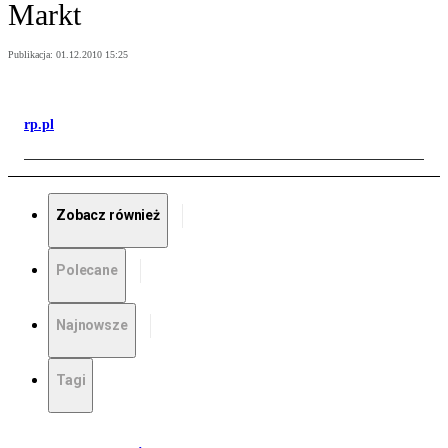
Markt
Publikacja:
01.12.2010 15:25
rp.pl
Zobacz również
Polecane
Najnowsze
Tagi