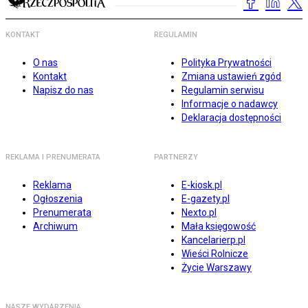
KONTAKT
REGULAMIN
O nas
Polityka Prywatności
Kontakt
Zmiana ustawień zgód
Napisz do nas
Regulamin serwisu
Informacje o nadawcy
Deklaracja dostępności
REKLAMA I PRENUMERATA
PARTNERZY
Reklama
E-kiosk.pl
Ogłoszenia
E-gazety.pl
Prenumerata
Nexto.pl
Archiwum
Mała księgowość
Kancelarierp.pl
Wieści Rolnicze
Życie Warszawy
NASZE WYDARZENIA