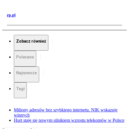
rp.pl
Zobacz również
Polecane
Najnowsze
Tagi
Miliony adresów bez szybkiego internetu. NIK wskazuje
winnych
Hurt staje się nowym silnikiem wzrostu telekomów w Polsce