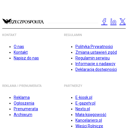
KONTAKT
REGULAMIN
O nas
Polityka Prywatności
Kontakt
Zmiana ustawień zgód
Napisz do nas
Regulamin serwisu
Informacje o nadawcy
Deklaracja dostępności
REKLAMA I PRENUMERATA
PARTNERZY
Reklama
E-kiosk.pl
Ogłoszenia
E-gazety.pl
Prenumerata
Nexto.pl
Archiwum
Mała księgowość
Kancelarierp.pl
Wieści Rolnicze