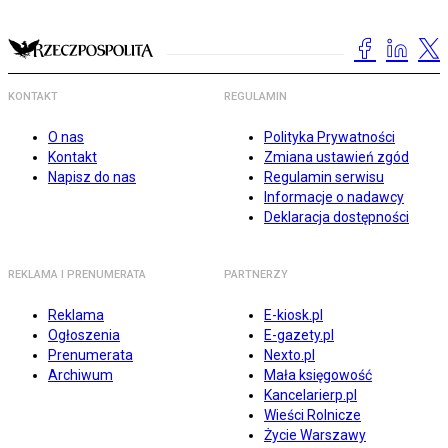
KONTAKT
REGULAMIN
O nas
Polityka Prywatności
Kontakt
Zmiana ustawień zgód
Napisz do nas
Regulamin serwisu
Informacje o nadawcy
Deklaracja dostępności
REKLAMA I PRENUMERATA
PARTNERZY
Reklama
E-kiosk.pl
Ogłoszenia
E-gazety.pl
Prenumerata
Nexto.pl
Archiwum
Mała księgowość
Kancelarierp.pl
Wieści Rolnicze
Życie Warszawy