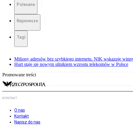
Polecane
Najnowsze
Tagi
Miliony adresów bez szybkiego internetu. NIK wskazuje winn
Hurt staje się nowym silnikiem wzrostu telekomów w Polsce
Promowane treści
KONTAKT
O nas
Kontakt
Napisz do nas