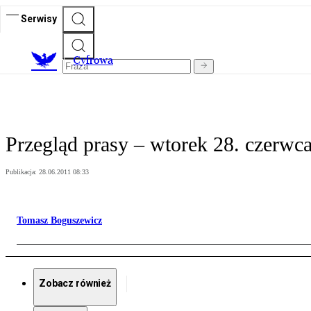
Serwisy
C
yfrowa
Przegląd prasy – wtorek 28. czerwc
Publikacja:
28.06.2011 08:33
Tomasz Boguszewicz
Zobacz również