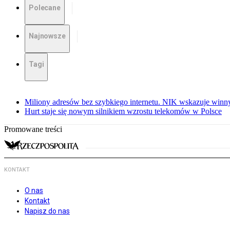
Polecane
Najnowsze
Tagi
Miliony adresów bez szybkiego internetu. NIK wskazuje winn
Hurt staje się nowym silnikiem wzrostu telekomów w Polsce
Promowane treści
KONTAKT
O nas
Kontakt
Napisz do nas