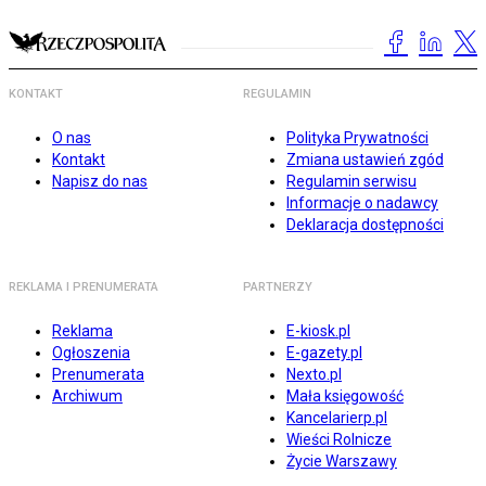
KONTAKT
REGULAMIN
O nas
Polityka Prywatności
Kontakt
Zmiana ustawień zgód
Napisz do nas
Regulamin serwisu
Informacje o nadawcy
Deklaracja dostępności
REKLAMA I PRENUMERATA
PARTNERZY
Reklama
E-kiosk.pl
Ogłoszenia
E-gazety.pl
Prenumerata
Nexto.pl
Archiwum
Mała księgowość
Kancelarierp.pl
Wieści Rolnicze
Życie Warszawy