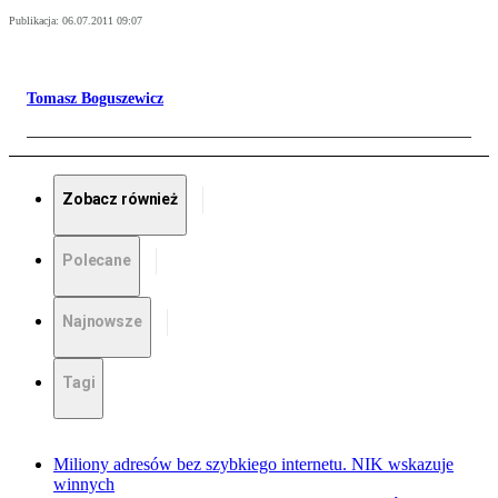
Publikacja:
06.07.2011 09:07
Tomasz Boguszewicz
Zobacz również
Polecane
Najnowsze
Tagi
Miliony adresów bez szybkiego internetu. NIK wskazuje
winnych