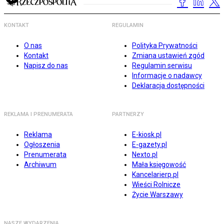
KONTAKT
REGULAMIN
O nas
Polityka Prywatności
Kontakt
Zmiana ustawień zgód
Napisz do nas
Regulamin serwisu
Informacje o nadawcy
Deklaracja dostępności
REKLAMA I PRENUMERATA
PARTNERZY
Reklama
E-kiosk.pl
Ogłoszenia
E-gazety.pl
Prenumerata
Nexto.pl
Archiwum
Mała księgowość
Kancelarierp.pl
Wieści Rolnicze
Życie Warszawy
NASZE WYDARZENIA