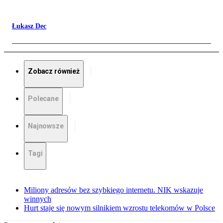
Łukasz Dec
Zobacz również
Polecane
Najnowsze
Tagi
Miliony adresów bez szybkiego internetu. NIK wskazuje
winnych
Hurt staje się nowym silnikiem wzrostu telekomów w Polsce