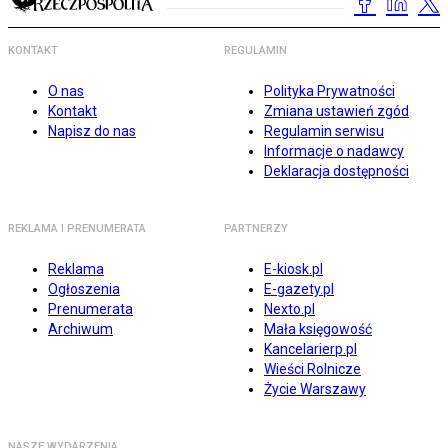
KONTAKT
REGULAMIN
O nas
Polityka Prywatności
Kontakt
Zmiana ustawień zgód
Napisz do nas
Regulamin serwisu
Informacje o nadawcy
Deklaracja dostępności
REKLAMA I PRENUMERATA
PARTNERZY
Reklama
E-kiosk.pl
Ogłoszenia
E-gazety.pl
Prenumerata
Nexto.pl
Archiwum
Mała księgowość
Kancelarierp.pl
Wieści Rolnicze
Życie Warszawy
NASZE WYDARZENIA