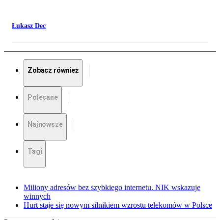
Łukasz Dec
Zobacz również
Polecane
Najnowsze
Tagi
Miliony adresów bez szybkiego internetu. NIK wskazuje
winnych
Hurt staje się nowym silnikiem wzrostu telekomów w Polsce