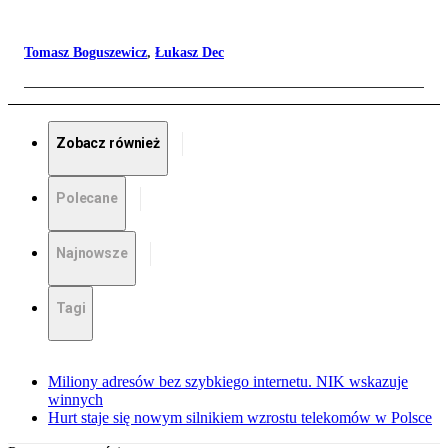
Tomasz Boguszewicz
,
Łukasz Dec
Zobacz również
Polecane
Najnowsze
Tagi
Miliony adresów bez szybkiego internetu. NIK wskazuje
winnych
Hurt staje się nowym silnikiem wzrostu telekomów w Polsce