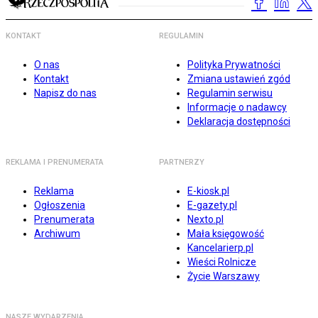
KONTAKT
REGULAMIN
O nas
Polityka Prywatności
Kontakt
Zmiana ustawień zgód
Napisz do nas
Regulamin serwisu
Informacje o nadawcy
Deklaracja dostępności
REKLAMA I PRENUMERATA
PARTNERZY
Reklama
E-kiosk.pl
Ogłoszenia
E-gazety.pl
Prenumerata
Nexto.pl
Archiwum
Mała księgowość
Kancelarierp.pl
Wieści Rolnicze
Życie Warszawy
NASZE WYDARZENIA