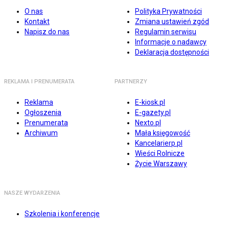
O nas
Polityka Prywatności
Kontakt
Zmiana ustawień zgód
Napisz do nas
Regulamin serwisu
Informacje o nadawcy
Deklaracja dostępności
REKLAMA I PRENUMERATA
PARTNERZY
Reklama
E-kiosk.pl
Ogłoszenia
E-gazety.pl
Prenumerata
Nexto.pl
Archiwum
Mała księgowość
Kancelarierp.pl
Wieści Rolnicze
Życie Warszawy
NASZE WYDARZENIA
Szkolenia i konferencje