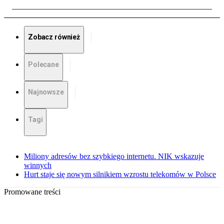
Zobacz również
Polecane
Najnowsze
Tagi
Miliony adresów bez szybkiego internetu. NIK wskazuje
winnych
Hurt staje się nowym silnikiem wzrostu telekomów w Polsce
Promowane treści