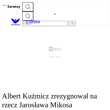
Serwisy
C
yfrowa
Albert Kuźmicz zrezygnował na
rzecz Jarosława Mikosa