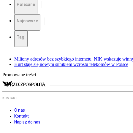
Polecane
Najnowsze
Tagi
Miliony adresów bez szybkiego internetu. NIK wskazuje winn
Hurt staje się nowym silnikiem wzrostu telekomów w Polsce
Promowane treści
KONTAKT
O nas
Kontakt
Napisz do nas