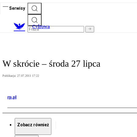
Serwisy
C
yfrowa
W skrócie – środa 27 lipca
Publikacja:
27.07.2011 17:22
rp.pl
Zobacz również