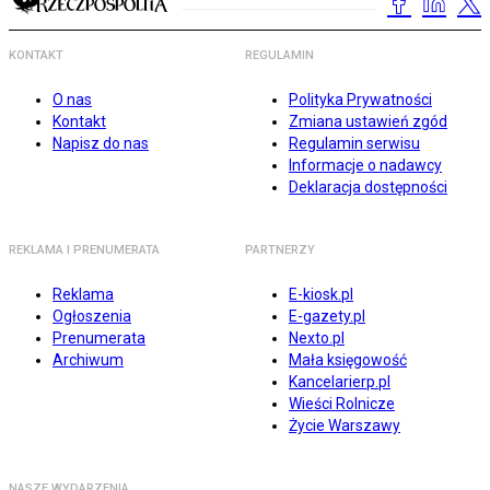
KONTAKT
REGULAMIN
O nas
Polityka Prywatności
Kontakt
Zmiana ustawień zgód
Napisz do nas
Regulamin serwisu
Informacje o nadawcy
Deklaracja dostępności
REKLAMA I PRENUMERATA
PARTNERZY
Reklama
E-kiosk.pl
Ogłoszenia
E-gazety.pl
Prenumerata
Nexto.pl
Archiwum
Mała księgowość
Kancelarierp.pl
Wieści Rolnicze
Życie Warszawy
NASZE WYDARZENIA