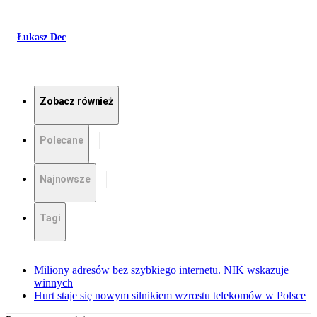
Łukasz Dec
Zobacz również
Polecane
Najnowsze
Tagi
Miliony adresów bez szybkiego internetu. NIK wskazuje
winnych
Hurt staje się nowym silnikiem wzrostu telekomów w Polsce