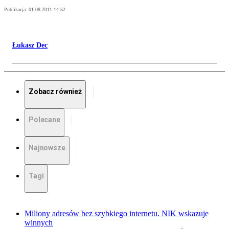
Publikacja:
01.08.2011 14:52
Łukasz Dec
Zobacz również
Polecane
Najnowsze
Tagi
Miliony adresów bez szybkiego internetu. NIK wskazuje
winnych