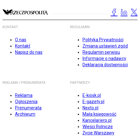
KONTAKT
REGULAMIN
O nas
Polityka Prywatności
Kontakt
Zmiana ustawień zgód
Napisz do nas
Regulamin serwisu
Informacje o nadawcy
Deklaracja dostępności
REKLAMA I PRENUMERATA
PARTNERZY
Reklama
E-kiosk.pl
Ogłoszenia
E-gazety.pl
Prenumerata
Nexto.pl
Archiwum
Mała księgowość
Kancelarierp.pl
Wieści Rolnicze
Życie Warszawy