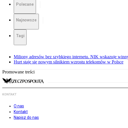
Polecane
Najnowsze
Tagi
Miliony adresów bez szybkiego internetu. NIK wskazuje winn
Hurt staje się nowym silnikiem wzrostu telekomów w Polsce
Promowane treści
KONTAKT
O nas
Kontakt
Napisz do nas