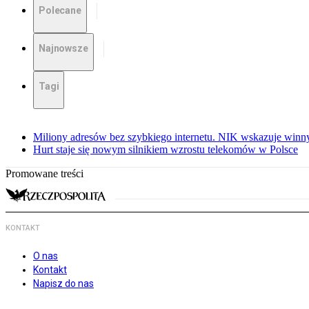
Polecane
Najnowsze
Tagi
Miliony adresów bez szybkiego internetu. NIK wskazuje winn
Hurt staje się nowym silnikiem wzrostu telekomów w Polsce
Promowane treści
KONTAKT
O nas
Kontakt
Napisz do nas