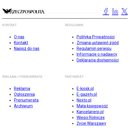
KONTAKT
REGULAMIN
O nas
Polityka Prywatności
Kontakt
Zmiana ustawień zgód
Napisz do nas
Regulamin serwisu
Informacje o nadawcy
Deklaracja dostępności
REKLAMA I PRENUMERATA
PARTNERZY
Reklama
E-kiosk.pl
Ogłoszenia
E-gazety.pl
Prenumerata
Nexto.pl
Archiwum
Mała księgowość
Kancelarierp.pl
Wieści Rolnicze
Życie Warszawy