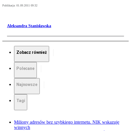
Publikacja:
01.09.2011 09:32
Aleksandra Stanisławska
Zobacz również
Polecane
Najnowsze
Tagi
Miliony adresów bez szybkiego internetu. NIK wskazuje
winnych