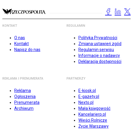
KONTAKT
REGULAMIN
O nas
Polityka Prywatności
Kontakt
Zmiana ustawień zgód
Napisz do nas
Regulamin serwisu
Informacje o nadawcy
Deklaracja dostępności
REKLAMA I PRENUMERATA
PARTNERZY
Reklama
E-kiosk.pl
Ogłoszenia
E-gazety.pl
Prenumerata
Nexto.pl
Archiwum
Mała księgowość
Kancelarierp.pl
Wieści Rolnicze
Życie Warszawy