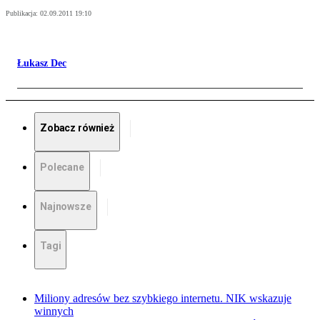
Publikacja:
02.09.2011 19:10
Łukasz Dec
Zobacz również
Polecane
Najnowsze
Tagi
Miliony adresów bez szybkiego internetu. NIK wskazuje
winnych