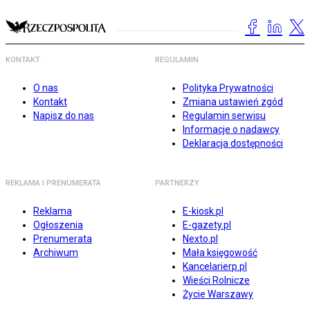
KONTAKT
REGULAMIN
O nas
Polityka Prywatności
Kontakt
Zmiana ustawień zgód
Napisz do nas
Regulamin serwisu
Informacje o nadawcy
Deklaracja dostępności
REKLAMA I PRENUMERATA
PARTNERZY
Reklama
E-kiosk.pl
Ogłoszenia
E-gazety.pl
Prenumerata
Nexto.pl
Archiwum
Mała księgowość
Kancelarierp.pl
Wieści Rolnicze
Życie Warszawy