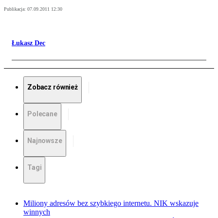
Publikacja:
07.09.2011 12:30
Łukasz Dec
Zobacz również
Polecane
Najnowsze
Tagi
Miliony adresów bez szybkiego internetu. NIK wskazuje
winnych