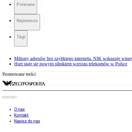
Polecane
Najnowsze
Tagi
Miliony adresów bez szybkiego internetu. NIK wskazuje winn
Hurt staje się nowym silnikiem wzrostu telekomów w Polsce
Promowane treści
KONTAKT
O nas
Kontakt
Napisz do nas