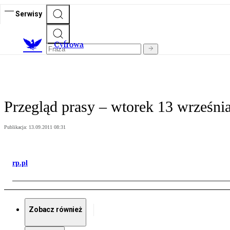
Serwisy
C
yfrowa
Przegląd prasy – wtorek 13 wrześni
Publikacja:
13.09.2011 08:31
rp.pl
Zobacz również