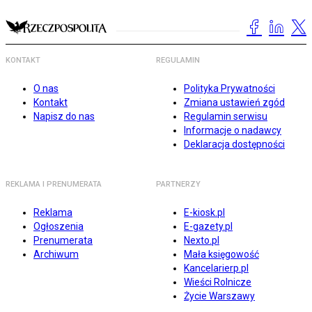
KONTAKT
REGULAMIN
O nas
Polityka Prywatności
Kontakt
Zmiana ustawień zgód
Napisz do nas
Regulamin serwisu
Informacje o nadawcy
Deklaracja dostępności
REKLAMA I PRENUMERATA
PARTNERZY
Reklama
E-kiosk.pl
Ogłoszenia
E-gazety.pl
Prenumerata
Nexto.pl
Archiwum
Mała księgowość
Kancelarierp.pl
Wieści Rolnicze
Życie Warszawy