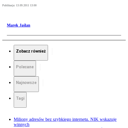
Publikacja:
13.09.2011 13:00
Marek Jaślan
Zobacz również
Polecane
Najnowsze
Tagi
Miliony adresów bez szybkiego internetu. NIK wskazuje
winnych