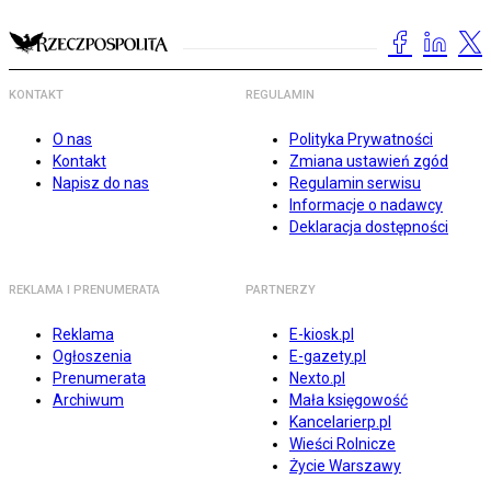
KONTAKT
REGULAMIN
O nas
Polityka Prywatności
Kontakt
Zmiana ustawień zgód
Napisz do nas
Regulamin serwisu
Informacje o nadawcy
Deklaracja dostępności
REKLAMA I PRENUMERATA
PARTNERZY
Reklama
E-kiosk.pl
Ogłoszenia
E-gazety.pl
Prenumerata
Nexto.pl
Archiwum
Mała księgowość
Kancelarierp.pl
Wieści Rolnicze
Życie Warszawy