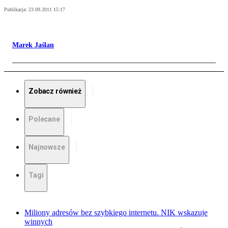
Publikacja:
23.09.2011 15:17
Marek Jaślan
Zobacz również
Polecane
Najnowsze
Tagi
Miliony adresów bez szybkiego internetu. NIK wskazuje
winnych