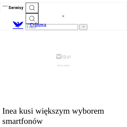
Serwisy
C
yfrowa
Inea kusi większym wyborem
smartfonów