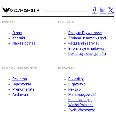
KONTAKT
REGULAMIN
O nas
Polityka Prywatności
Kontakt
Zmiana ustawień zgód
Napisz do nas
Regulamin serwisu
Informacje o nadawcy
Deklaracja dostępności
REKLAMA I PRENUMERATA
PARTNERZY
Reklama
E-kiosk.pl
Ogłoszenia
E-gazety.pl
Prenumerata
Nexto.pl
Archiwum
Mała księgowość
Kancelarierp.pl
Wieści Rolnicze
Życie Warszawy