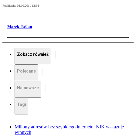
Publikacja:
03.10.2011 12:34
Marek Jaślan
Zobacz również
Polecane
Najnowsze
Tagi
Miliony adresów bez szybkiego internetu. NIK wskazuje
winnych