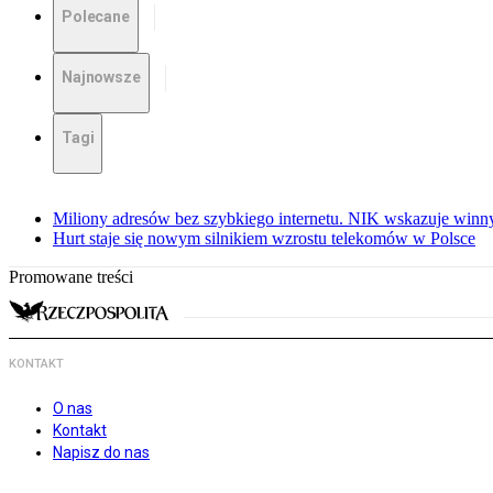
Polecane
Najnowsze
Tagi
Miliony adresów bez szybkiego internetu. NIK wskazuje winn
Hurt staje się nowym silnikiem wzrostu telekomów w Polsce
Promowane treści
KONTAKT
O nas
Kontakt
Napisz do nas